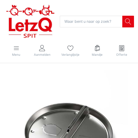
Menu
Aanmelden
Verlanglijstje
Mandje
Offerte