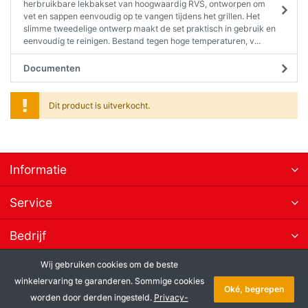
herbruikbare lekbakset van hoogwaardig RVS, ontworpen om
vet en sappen eenvoudig op te vangen tijdens het grillen. Het
slimme tweedelige ontwerp maakt de set praktisch in gebruik en
eenvoudig te reinigen. Bestand tegen hoge temperaturen, v...
Documenten
Dit product is uitverkocht.
Informatie
Service
Bedrijf
Wij gebruiken cookies om de beste
Abonneer op nieuwsbrieven
winkelervaring te garanderen. Sommige cookies
Oké, begrepen
worden door derden ingesteld.
Privacy-
* Alle prijzen excl. btw, plus
Copyright © 2026 Letzq. Alle rechten